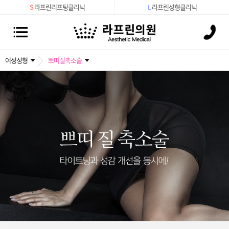
S
라프린리프팅클리닉
L
라프린성형클리닉
여성성형
쁘띠질축소술